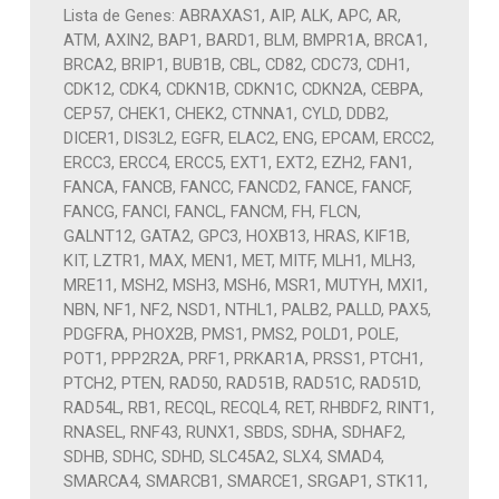
Lista de Genes: ABRAXAS1, AIP, ALK, APC, AR,
ATM, AXIN2, BAP1, BARD1, BLM, BMPR1A, BRCA1,
BRCA2, BRIP1, BUB1B, CBL, CD82, CDC73, CDH1,
CDK12, CDK4, CDKN1B, CDKN1C, CDKN2A, CEBPA,
CEP57, CHEK1, CHEK2, CTNNA1, CYLD, DDB2,
DICER1, DIS3L2, EGFR, ELAC2, ENG, EPCAM, ERCC2,
ERCC3, ERCC4, ERCC5, EXT1, EXT2, EZH2, FAN1,
FANCA, FANCB, FANCC, FANCD2, FANCE, FANCF,
FANCG, FANCI, FANCL, FANCM, FH, FLCN,
GALNT12, GATA2, GPC3, HOXB13, HRAS, KIF1B,
KIT, LZTR1, MAX, MEN1, MET, MITF, MLH1, MLH3,
MRE11, MSH2, MSH3, MSH6, MSR1, MUTYH, MXI1,
NBN, NF1, NF2, NSD1, NTHL1, PALB2, PALLD, PAX5,
PDGFRA, PHOX2B, PMS1, PMS2, POLD1, POLE,
POT1, PPP2R2A, PRF1, PRKAR1A, PRSS1, PTCH1,
PTCH2, PTEN, RAD50, RAD51B, RAD51C, RAD51D,
RAD54L, RB1, RECQL, RECQL4, RET, RHBDF2, RINT1,
RNASEL, RNF43, RUNX1, SBDS, SDHA, SDHAF2,
SDHB, SDHC, SDHD, SLC45A2, SLX4, SMAD4,
SMARCA4, SMARCB1, SMARCE1, SRGAP1, STK11,