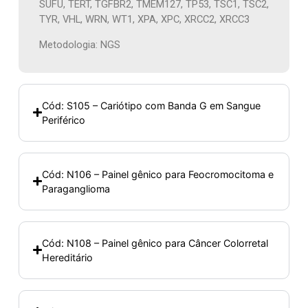
SUFU, TERT, TGFBR2, TMEM127, TP53, TSC1, TSC2,
TYR, VHL, WRN, WT1, XPA, XPC, XRCC2, XRCC3
Metodologia: NGS
Cód: S105 – Cariótipo com Banda G em Sangue
Periférico
Cód: N106 – Painel gênico para Feocromocitoma e
Paraganglioma
Cód: N108 – Painel gênico para Câncer Colorretal
Hereditário